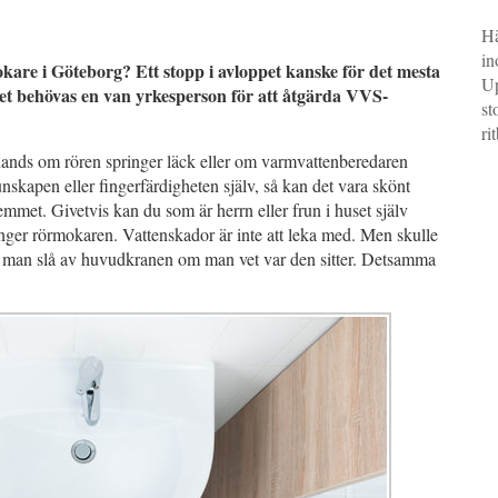
Hä
in
kare i Göteborg? Ett stopp i avloppet kanske för det mesta
Up
 det behövas en van yrkesperson för att åtgärda VVS-
st
ri
 hands om rören springer läck eller om varmvattenberedaren
nskapen eller fingerfärdigheten själv, så kan det vara skönt
met. Givetvis kan du som är herrn eller frun i huset själv
inger rörmokaren. Vattenskador är inte att leka med. Men skulle
kan man slå av huvudkranen om man vet var den sitter. Detsamma