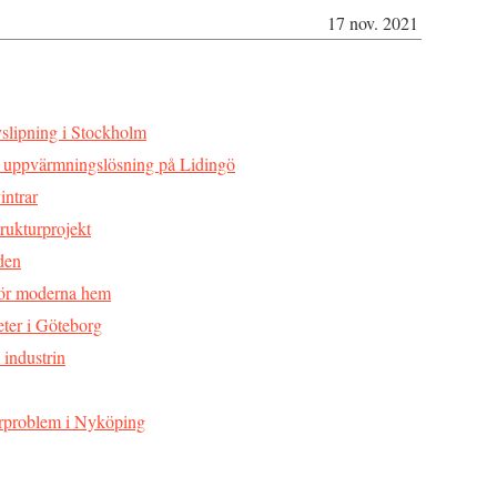
17 nov. 2021
slipning i Stockholm
r uppvärmningslösning på Lidingö
intrar
rukturprojekt
 den
 för moderna hem
eter i Göteborg
 industrin
rörproblem i Nyköping