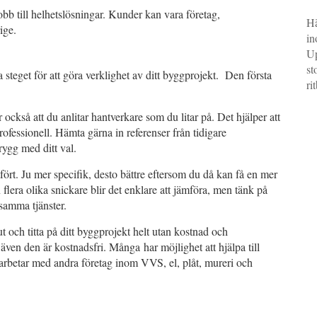
jobb till helhetslösningar. Kunder kan vara företag,
Hä
ige.
in
Up
st
a steget för att göra verklighet av ditt byggprojekt. Den första
ri
också att du anlitar hantverkare som du litar på. Det hjälper att
rofessionell. Hämta gärna in referenser från tidigare
trygg med ditt val.
tfört. Ju mer specifik, desto bättre eftersom du då kan få en mer
 flera olika snickare blir det enklare att jämföra, men tänk på
s samma tjänster.
 och titta på ditt byggprojekt helt utan kostnad och
 även den är kostnadsfri. Många har möjlighet att hjälpa till
rbetar med andra företag inom VVS, el, plåt, mureri och