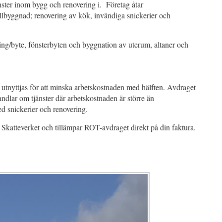
nster inom bygg och renovering i. Företag åtar
llbyggnad; renovering av kök, invändiga snickerier och
ing/byte, fönsterbyten och byggnation av uterum, altaner och
utnyttjas för att minska arbetskostnaden med hälften. Avdraget
handlar om tjänster där arbetskostnaden är större än
med snickerier och renovering.
l Skatteverket och tillämpar ROT-avdraget direkt på din faktura.