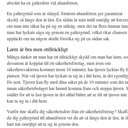
absolut ha en gallerdörr vid altandörren.
En gallergrind som är stängd, förutom altandörren ger garanterat
skydd, så länge den är låst. En sådan är näst intill omöjlig att forcer
om man inte råkar ha på sig en stålsåg, men det tar flera timmar inn
man har lyckats såga sig genom en gallergrind, vilket ökar chansen 
upptäckt om nu någon skulle försöka sig på en sådan sak.
Larm är bra men otillräckligt
Många tänker att man har ett tillräckligt skydd om man har larm, s
dessutom är kopplat till ett säkerhetsföretag, men även om
säkerhetsvakterna kommer inom 10 minuter, har tjuven lycktas fly f
platsen. När väl tjuven har lyckats ta sig in i ditt hem, är det egentli
för sent. Tjuven kan fly med dina saker på de 10 minuter som det ta
innan säkerhetsbolaget har hunnit komma fram och stoppa tjuven. 
istället för att ta fast tjuven är det alltid bättre att se till att tjuven inte
kan ta sig in i ditt hem.
Varför itne skaffa dig säkerhetsdörr från ett säkerhetsföretag? Skaff
du dig gallergrind till altandörren vet du att så länge den är låst, är d
hart när omöjligt att ta sig in genom den.