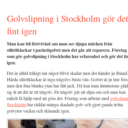
Golvslipning i Stockholm gör de
fint igen
Man kan bli förtvivlad om man ser djupa märken från
stilettklackar i parkettgolvet men det går att reparera. Företag
som gör golvslipning i Stockholm har erfarenhet och gör det fi
igen.
Det är alltid tråkigt när något blivit skadat men det händer ju ibland
Hårda stilettklackar är inga trägolvs bästa vän. Golvet är ju inte förs
men den fina blanka ytan har fått jack. Då kan man åtminstone gläd
sig åt att det är ett trägolv, för trägolv går att slipa om och man kan
enkelt få hjälp med att göra det. Företag som arbetar med
golvslipni
Stockholm
har räddat många skadade golv och gjort gamla trötta
golvytor vackra och skinande igen.