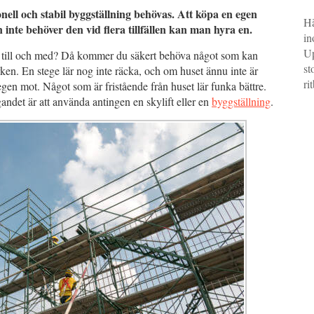
nell och stabil byggställning behövas. Att köpa en egen
Hä
 inte behöver den vid flera tillfällen kan man hyra en.
in
Up
s till och med? Då kommer du säkert behöva något som kan
st
ken. En stege lär nog inte räcka, och om huset ännu inte är
ri
stegen mot. Något som är fristående från huset lär funka bättre.
ggandet är att använda antingen en skylift eller en
byggställning
.