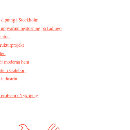
slipning i Stockholm
r uppvärmningslösning på Lidingö
intrar
rukturprojekt
 den
 för moderna hem
eter i Göteborg
 industrin
rörproblem i Nyköping