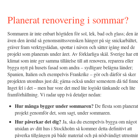
Planerat renovering i sommar?
Sommaren är inte enbart högtiden för sol, lek, bad och glass; den är
även den årstid så genomsnittssvensken hänger på sig snickarbältet,
gräver fram verktygslådan, spottar i näven och sätter igång med de
projekt som planerats under året. Av förklarliga skäl. Sverige har ett
klimat som inte ger samma tillåtelse till att renovera, reparera eller
bygga nytt på husets fasad som andra – sydligare belägna länder;
Spanien, Italien och exempelvis Frankrike – gör och därför så sker
projekten utomhus just då; gärna också under semestern då tid finne
Inget fel i det – men hur vore det med lite logiskt tänkande och lite
framförhållning. Vi radar upp två detaljer nedan:
Hur många bygger under sommaren?
De flesta som planerat
projekt genomför det, som sagt, under sommaren.
Hur påverkar det dig?
Ja, ska du exempelvis bygga om något
utsidan av ditt hus i Stockholm så kommer detta definitivt att
påverka tillgången på både material och på nödvändigt utrustni