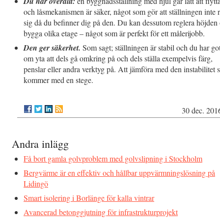
Du når överallt:
en byggnadsställning med hjul går lätt att flytt
och låsmekanismen är säker, något som gör att ställningen inte 
sig då du befinner dig på den. Du kan dessutom reglera höjden
bygga olika etage – något som är perfekt för ett målerijobb.
Den ger säkerhet.
Som sagt; ställningen är stabil och du har got
om yta att dels gå omkring på och dels ställa exempelvis färg,
penslar eller andra verktyg på. Att jämföra med den instabilitet
kommer med en stege.
30 dec. 201
Andra inlägg
Få bort gamla golvproblem med golvslipning i Stockholm
Bergvärme är en effektiv och hållbar uppvärmningslösning på
Lidingö
Smart isolering i Borlänge för kalla vintrar
Avancerad betonggjutning för infrastrukturprojekt