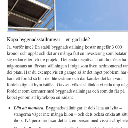
Köpa byggnadsställningar – en god idé?
Ja, varför inte? En stabil byggnadsställning kostar ungefär 3 000
kronor och uppåt och det är i många fall en investering som betalar
sig redan efter två-tre projekt. Det enda negativa är att du måste ha
någonstans att förvara ställningen i fråga som även nedmonterad tar
del plats. Har du exempelvis ett garage så är det inget problem; har
bara ett förråd så blir det lite svårare och där kanske det kan vara
fördelaktigt att hyra istället. Oavsett vilket så tänkte vi rada upp någ
fördelar som kommer med byggnadsställningar och som du får på
köpet genom att hyra/köpa en sådan:
Lätt att montera.
Byggnadsställningar är dels lätta att lyfta –
stängerna väger inte många kilon – och dels också enkla att sätt
ihop. Två personer fixar det lätt; en person med vissa svårighete