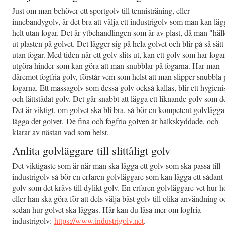
Just om man behöver ett sportgolv till tennisträning, eller
innebandygolv, är det bra att välja ett industrigolv som man kan läg
helt utan fogar. Det är ytbehandlingen som är av plast, då man "häll
ut plasten på golvet. Det lägger sig på hela golvet och blir på så sätt
utan fogar. Med tiden när ett golv slits ut, kan ett golv som har foga
utgöra hinder som kan göra att man snubblar på fogarna. Har man
däremot fogfria golv, förstår vem som helst att man slipper snubbla 
fogarna. Ett massagolv som dessa golv också kallas, blir ett hygieni
och lättstädat golv. Det går snabbt att lägga ett liknande golv som de
Det är viktigt, om golvet ska bli bra, så bör en kompetent golvlägga
lägga det golvet. De fina och fogfria golven är halkskyddade, och
klarar av nästan vad som helst.
Anlita golvläggare till slittåligt golv
Det viktigaste som är när man ska lägga ett golv som ska passa till
industrigolv så bör en erfaren golvläggare som kan lägga ett sådant
golv som det krävs till dylikt golv. En erfaren golvläggare vet hur h
eller han ska göra för att dels välja bäst golv till olika användning 
sedan hur golvet ska läggas. Här kan du läsa mer om fogfria
industrigolv:
https://www.industrigolv.net
.