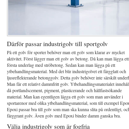
Därför passar industrigolv till sportgolv
På ett golv för sporter behöver man ett golv som klarar av mycket
aktivitet. Först lägger man ett golv av betong. Då kan man lägga ett
första underlag med ströbetong. Sedan kan man lägga på ett
ytbehandlingsmaterial. Med det blir industrigolvet ett färgglatt och
ljusreflekterande betonggolv. Detta golv behöver inte särskilt underh
Man får ett relativt dammfritt golv. Ytbehandlingsmaterialet innehål
då portlandscement, pigment, plasticerande och hållfastsökande
material. Man kan egentligen lägga ett golv som man använder i
sportarenor med olika ytbehandlingsmaterial, som till exempel Epox
Epoxi passar bra till golv som man ska kunna slita på ordentligt, och
färggrant golv. Även golv med Epoxi binder damm ganska bra.
Välja industrigolv som är fogfria