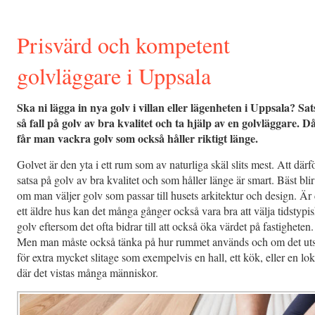
Prisvärd och kompetent
golvläggare i Uppsala
Ska ni lägga in nya golv i villan eller lägenheten i Uppsala? Sat
så fall på golv av bra kvalitet och ta hjälp av en golvläggare. D
får man vackra golv som också håller riktigt länge.
Golvet är den yta i ett rum som av naturliga skäl slits mest. Att därf
satsa på golv av bra kvalitet och som håller länge är smart. Bäst blir
om man väljer golv som passar till husets arkitektur och design. Är 
ett äldre hus kan det många gånger också vara bra att välja tidstypi
golv eftersom det ofta bidrar till att också öka värdet på fastigheten.
Men man måste också tänka på hur rummet används och om det uts
för extra mycket slitage som exempelvis en hall, ett kök, eller en lok
där det vistas många människor.