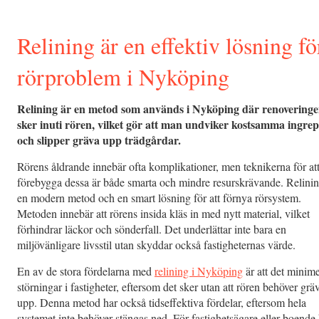
Relining är en effektiv lösning fö
rörproblem i Nyköping
Relining är en metod som används i Nyköping där renovering
sker inuti rören, vilket gör att man undviker kostsamma ingre
och slipper gräva upp trädgårdar.
Rörens åldrande innebär ofta komplikationer, men teknikerna för at
förebygga dessa är både smarta och mindre resurskrävande. Relinin
en modern metod och en smart lösning för att förnya rörsystem.
Metoden innebär att rörens insida kläs in med nytt material, vilket
förhindrar läckor och sönderfall. Det underlättar inte bara en
miljövänligare livsstil utan skyddar också fastigheternas värde.
En av de stora fördelarna med
relining i Nyköping
är att det minim
störningar i fastigheter, eftersom det sker utan att rören behöver grä
upp. Denna metod har också tidseffektiva fördelar, eftersom hela
systemet inte behöver stängas ned. För fastighetsägare eller boende