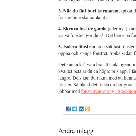
3. När du fått bort karmarna,
spikar d
fönstret inte ska ramla ut).
4. Skruva fast de gamla
(eller nya) ka
själva fönstret gör du så. Det beror på f
5. Isolera fönstren
, och sätt fast fönst
öppna och stänga fönstret. Spika sedan fas
Det kan också vara bra att tänka igenom v
kvalitet betalar du en högre prislapp. I lä
längre. Dels kan du räkna med att kunna 
fönster. Så bland det första du bör göra är
jobbar med
fönsterrenovering i Stockho
Andra inlägg