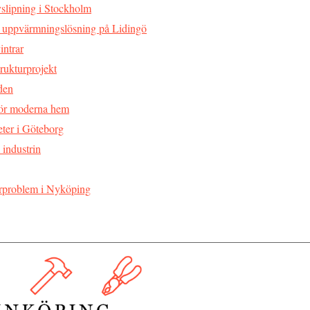
slipning i Stockholm
r uppvärmningslösning på Lidingö
intrar
rukturprojekt
 den
 för moderna hem
eter i Göteborg
 industrin
rörproblem i Nyköping