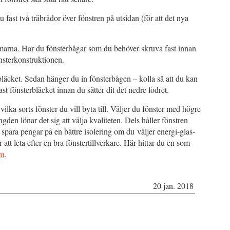
u fast två träbrädor över fönstren på utsidan (för att det nya
rmarna. Har du fönsterbågar som du behöver skruva fast innan
önsterkonstruktionen.
erbläcket. Sedan hänger du in fönsterbågen – kolla så att du kan
t fönsterbläcket innan du sätter dit det nedre fodret.
ilka sorts fönster du vill byta till. Väljer du fönster med högre
ngden lönar det sig att välja kvaliteten. Dels håller fönstren
spara pengar på en bättre isolering om du väljer energi-glas-
 att leta efter en bra fönstertillverkare. Här hittar du en som
lm
.
20 jan. 2018