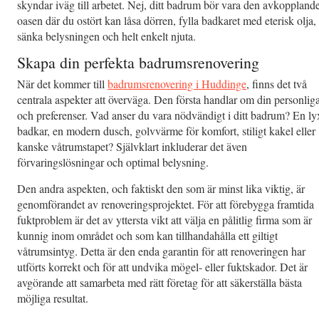
skyndar iväg till arbetet. Nej, ditt badrum bör vara den avkoppland
oasen där du ostört kan låsa dörren, fylla badkaret med eterisk olja,
sänka belysningen och helt enkelt njuta.
Skapa din perfekta badrumsrenovering
När det kommer till
badrumsrenovering i Huddinge
, finns det två
centrala aspekter att överväga. Den första handlar om din personliga 
och preferenser. Vad anser du vara nödvändigt i ditt badrum? En ly
badkar, en modern dusch, golvvärme för komfort, stiligt kakel eller
kanske våtrumstapet? Självklart inkluderar det även
förvaringslösningar och optimal belysning.
Den andra aspekten, och faktiskt den som är minst lika viktig, är
genomförandet av renoveringsprojektet. För att förebygga framtida
fuktproblem är det av yttersta vikt att välja en pålitlig firma som är
kunnig inom området och som kan tillhandahålla ett giltigt
våtrumsintyg. Detta är den enda garantin för att renoveringen har
utförts korrekt och för att undvika mögel- eller fuktskador. Det är
avgörande att samarbeta med rätt företag för att säkerställa bästa
möjliga resultat.