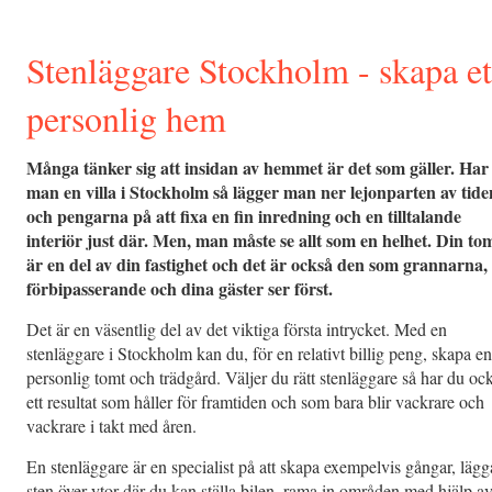
Stenläggare Stockholm - skapa et
personlig hem
Många tänker sig att insidan av hemmet är det som gäller. Har
man en villa i Stockholm så lägger man ner lejonparten av tide
och pengarna på att fixa en fin inredning och en tilltalande
interiör just där. Men, man måste se allt som en helhet. Din to
är en del av din fastighet och det är också den som grannarna,
förbipasserande och dina gäster ser först.
Det är en väsentlig del av det viktiga första intrycket. Med en
stenläggare i Stockholm kan du, för en relativt billig peng, skapa en
personlig tomt och trädgård. Väljer du rätt stenläggare så har du oc
ett resultat som håller för framtiden och som bara blir vackrare och
vackrare i takt med åren.
En stenläggare är en specialist på att skapa exempelvis gångar, lägg
sten över ytor där du kan ställa bilen, rama in områden med hjälp a