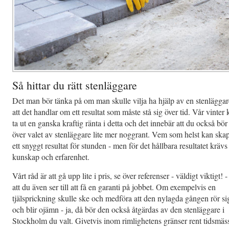
Så hittar du rätt stenläggare
Det man bör tänka på om man skulle vilja ha hjälp av en stenläggar
att det handlar om ett resultat som måste stå sig över tid. Vår vinter
ta ut en ganska kraftig ränta i detta och det innebär att du också bör
över valet av stenläggare lite mer noggrant. Vem som helst kan ska
ett snyggt resultat för stunden - men för det hållbara resultatet krävs
kunskap och erfarenhet.
Vårt råd är att gå upp lite i pris, se över referenser - väldigt viktigt! 
att du även ser till att få en garanti på jobbet. Om exempelvis en
tjälsprickning skulle ske och medföra att den nylagda gången rör si
och blir ojämn - ja, då bör den också åtgärdas av den stenläggare i
Stockholm du valt. Givetvis inom rimlighetens gränser rent tidsmäss